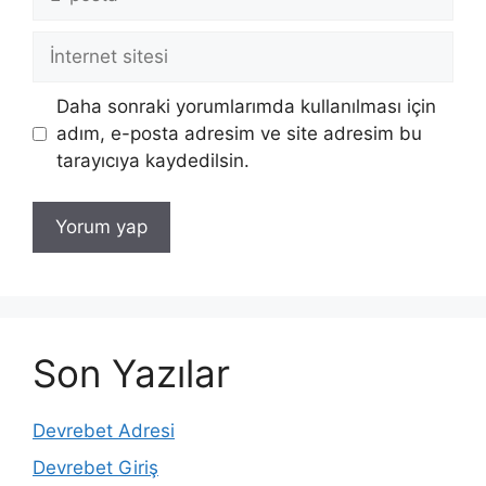
posta
İnternet
sitesi
Daha sonraki yorumlarımda kullanılması için
adım, e-posta adresim ve site adresim bu
tarayıcıya kaydedilsin.
Son Yazılar
Devrebet Adresi
Devrebet Giriş