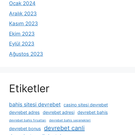
Ocak 2024
Aralık 2023
Kasım 2023
Ekim 2023
Eylül 2023
Ağustos 2023
Etiketler
bahis sitesi devrebet
casino sitesi devrebet
devrebet adres
devrebet adresi
devrebet bahis
devrebet bahis fırsatları
devrebet bahis seçenekleri
devrebet canli
devrebet bonus