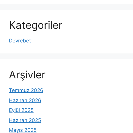
Kategoriler
Devrebet
Arşivler
Temmuz 2026
Haziran 2026
Eylül 2025
Haziran 2025
Mayıs 2025