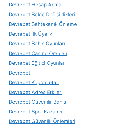
Devrebet Hesap Açma
Devrebet Belge Değişiklikleri
Devrebet Sahtekarlık Önleme
Devrebet İlk Üyelik
Devrebet Bahis Oyunları
Devrebet Casino Oranları
Devrebet Eğitici Oyunlar
Devrebet
Devrebet Kupon İptali
Devrebet Adres Etkileri
Devrebet Güvenilir Bahis
Devrebet Spor Kazancı
Devrebet Güvenlik Önlemleri