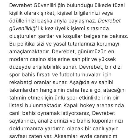
Devrebet Güvenilirliğin bulunduğu ülkede tüzel
kişilik olarak şirket, kişisel bilgilerinizi veya
ödüllerinizi başkalarıyla paylaşmaz.
Devrebet
güvenilirliği
ilk kez üyelik işlemi sırasında
oluşturulan şartlar ve koşullar belgesine bakınız.
Bu politika sizi ve yasal tutarlarınızı korumayı
amaçlamaktadır. Devrebet, günümüzün en
modern casino sitelerine sahiptir ve yüksek
düzeyde erişilebilirlik sunar. Devrebet, bir dizi
spor bahis fırsatı ve futbol turnuvaları için
rekabetçi oranlar sunar. Aşağıda ev sahibi
takımlardan hangisinin daha fazla gol atacağını
tahmin etmek için ünlü spor etkinliklerinin bir
listesi bulunmaktadır. Kapalı hokey arenasında
canlı bahis oynamak istiyorsanız, Devrebet
sayılarınızı, analizlerinizi ve bahis kuponlarınızı
doldurmanıza yardımcı olacak bir canlı yayın
sayfası zaten var. Akşamları evde canınız mı