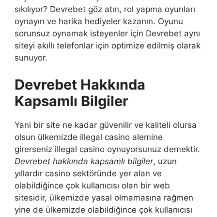
sıkılıyor? Devrebet göz atın, rol yapma oyunları
oynayın ve harika hediyeler kazanın. Oyunu
sorunsuz oynamak isteyenler için Devrebet aynı
siteyi akıllı telefonlar için optimize edilmiş olarak
sunuyor.
Devrebet Hakkında
Kapsamlı Bilgiler
Yani bir site ne kadar güvenilir ve kaliteli olursa
olsun ülkemizde illegal casino alemine
girerseniz illegal casino oynuyorsunuz demektir.
Devrebet hakkında kapsamlı bilgiler
, uzun
yıllardır casino sektöründe yer alan ve
olabildiğince çok kullanıcısı olan bir web
sitesidir, ülkemizde yasal olmamasına rağmen
yine de ülkemizde olabildiğince çok kullanıcısı