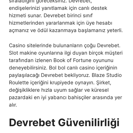
sıraladığını göreceksiniz. Devrebet,
endişelerinizi yanıtlamak için canlı destek
hizmeti sunar. Devrebet birinci sınıf
hizmetlerinden yararlanmak için üye hesabı
açmanız ve ödül kazanmaya başlamanız yeterli.
Casino sitelerinde bulunanların çoğu Devrebet.
Slot makine oyunlarına ilgi duyan birçok müşteri
tarafından izlenen Book of Fortune oyununu
deneyebilirsiniz. Bol bol canlı casino içeriğinin
paylaşılacağı Devrebet bekliyoruz. Blaze Studio
Roulette içeriğini krupiyede oynayın. Şirket,
değişikliklere hızla uyum sağlar ve küresel
pazardaki en iyi yabancı bahisçiler arasında yer
alır.
Devrebet Güvenilirliği