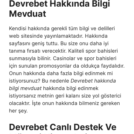
Devrebet Hakkında Bilgi
Mevduat
Kendisi hakkında gerekli tüm bilgi ve delilleri
web sitesinde yayınlamaktadır. Hakkında
sayfasını geniş tuttu. Bu size onu daha iyi
tanıma fırsatı verecektir. Kaliteli spor bahisleri
sunmasıyla bilinir. Casinolar ve spor bahisleri
için sunulan promosyonlar da oldukça faydalıdır.
Onun hakkında daha fazla bilgi edinmek mi
istiyorsunuz? Bu nedenle
Devrebet hakkında
bilgi mevduat
hakkında bilgi edinmek
istiyorsanız metnin geri kalanı size yol gösterici
olacaktır. İşte onun hakkında bilmeniz gereken
her şey.
Devrebet Canlı Destek Ve