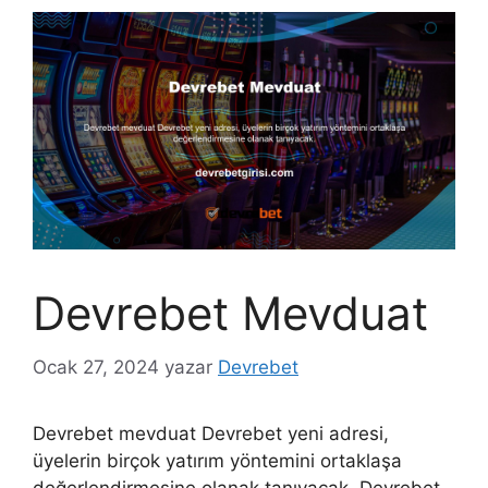
Devrebet Mevduat
Ocak 27, 2024
yazar
Devrebet
Devrebet mevduat Devrebet yeni adresi,
üyelerin birçok yatırım yöntemini ortaklaşa
değerlendirmesine olanak tanıyacak. Devrebet,