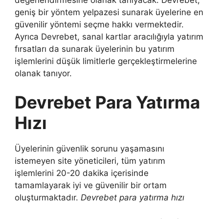
geniş bir yöntem yelpazesi sunarak üyelerine en
güvenilir yöntemi seçme hakkı vermektedir.
Ayrıca Devrebet, sanal kartlar aracılığıyla yatırım
fırsatları da sunarak üyelerinin bu yatırım
işlemlerini düşük limitlerle gerçekleştirmelerine
olanak tanıyor.
Devrebet Para Yatırma
Hızı
Üyelerinin güvenlik sorunu yaşamasını
istemeyen site yöneticileri, tüm yatırım
işlemlerini 20-20 dakika içerisinde
tamamlayarak iyi ve güvenilir bir ortam
oluşturmaktadır.
Devrebet para yatırma hızı