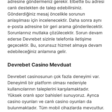
adresine göndermeniz gerekir. Elbette bu adresi
canlı destekten de talep edebilirsiniz.
Gönderdiğiniz mesaj öncelikle sorunun
anlaşılması için incelenecektir. Daha sonra aynı
e-posta adresine bir geri arama gönderilecektir.
Sorunlarınız mutlaka çözülecektir. Sorun devam
ederse Devrebet sizinle telefonla iletişime
geçecektir. Bu, sorunsuz hizmet almaya devam
edebileceğiniz anlamına gelir.
Devrebet Casino Mevduat
Devrebet casinosunun çok fazla deneyimi var.
Deneyimli bir platform olması nedeniyle
kullanıcılarının taleplerini karşılamaktadır.
Yüksek oranlı spor bahisleri sunuyoruz. Ayrıca
casino oyunları ve canlı casino oyunları da
bulunmaktadır. Tüm mobil cihazlarda mevcuttur.