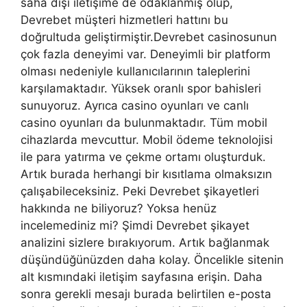
saha dışı iletişime de odaklanmış olup,
Devrebet müşteri hizmetleri hattını bu
doğrultuda geliştirmiştir.Devrebet casinosunun
çok fazla deneyimi var. Deneyimli bir platform
olması nedeniyle kullanıcılarının taleplerini
karşılamaktadır. Yüksek oranlı spor bahisleri
sunuyoruz. Ayrıca casino oyunları ve canlı
casino oyunları da bulunmaktadır. Tüm mobil
cihazlarda mevcuttur. Mobil ödeme teknolojisi
ile para yatırma ve çekme ortamı oluşturduk.
Artık burada herhangi bir kısıtlama olmaksızın
çalışabileceksiniz. Peki Devrebet şikayetleri
hakkında ne biliyoruz? Yoksa henüz
incelemediniz mi? Şimdi Devrebet şikayet
analizini sizlere bırakıyorum. Artık bağlanmak
düşündüğünüzden daha kolay. Öncelikle sitenin
alt kısmındaki iletişim sayfasına erişin. Daha
sonra gerekli mesajı burada belirtilen e-posta