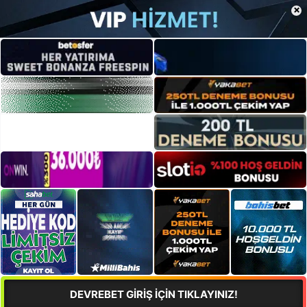
×
DEVREBET GİRİŞ İÇİN TIKLAYINIZ!