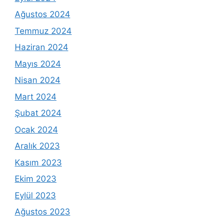
Ağustos 2024
Temmuz 2024
Haziran 2024
Mayıs 2024
Nisan 2024
Mart 2024
Şubat 2024
Ocak 2024
Aralık 2023
Kasım 2023
Ekim 2023
Eylül 2023
Ağustos 2023