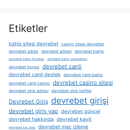
Etiketler
bahis sitesi devrebet
casino sitesi devrebet
devrebet adres
devrebet adresi
devrebet bahis
devrebet bahis fırsatları
devrebet bahis seçenekleri
devrebet canli
devrebet bonus
devrebet canli destek
devrebet canlı bahis
devrebet casino sitesi
devrebet canlı casino
devrebet giris adresi
devrebet giris twitter
devrebet girişi
Devrebet Giriş
devrebet giriş yap
devrebet güncel
devrebet hakkında
devrebet kayit
devrebet maç izleme
devrebet kaç oldu