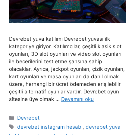
Devrebet yuva katılımı Devrebet yuvası ilk
kategoriye giriyor. Katılımcılar, çeşitli klasik slot
oyunları, 3D slot oyunları ve video slot oyunları
ile becerilerini test etme şansına sahip
olacaklar. Ayrıca, jackpot oyunları, çizik oyunları,
kart oyunları ve masa oyunları da dahil olmak
üzere, herhangi bir ücret ödemeden erişilebilir
çeşitli alternatif oyunlar vardır. Devrebet oyun
sitesine üye olmak …
Devamını oku
Kategoriler
Devrebet
Etiketler
devrebet instagram hesabı
,
devrebet yuva