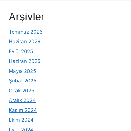
Arşivler
Temmuz 2026
Haziran 2026
Eylül 2025
Haziran 2025
Mayıs 2025
Şubat 2025
Ocak 2025
Aralık 2024
Kasım 2024
Ekim 2024
Eylül 2024