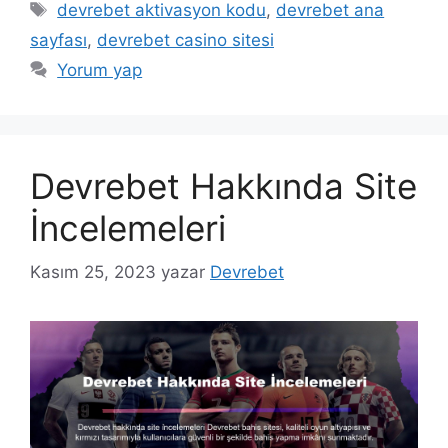
Etiketler
devrebet aktivasyon kodu
,
devrebet ana
sayfası
,
devrebet casino sitesi
Yorum yap
Devrebet Hakkında Site
İncelemeleri
Kasım 25, 2023
yazar
Devrebet