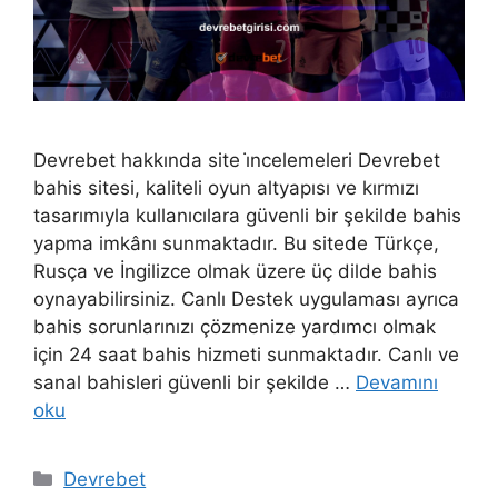
Devrebet hakkında site i̇ncelemeleri Devrebet
bahis sitesi, kaliteli oyun altyapısı ve kırmızı
tasarımıyla kullanıcılara güvenli bir şekilde bahis
yapma imkânı sunmaktadır. Bu sitede Türkçe,
Rusça ve İngilizce olmak üzere üç dilde bahis
oynayabilirsiniz. Canlı Destek uygulaması ayrıca
bahis sorunlarınızı çözmenize yardımcı olmak
için 24 saat bahis hizmeti sunmaktadır. Canlı ve
sanal bahisleri güvenli bir şekilde …
Devamını
oku
Kategoriler
Devrebet