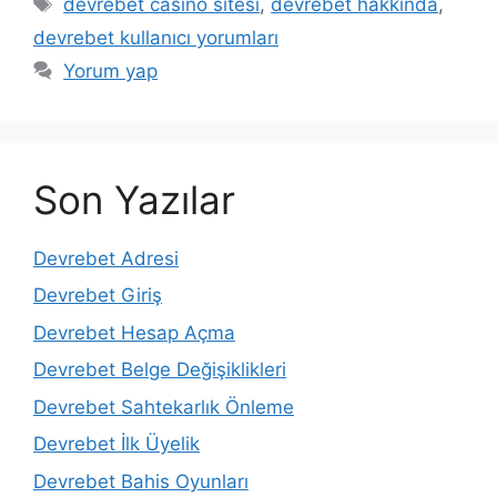
devrebet casino sitesi
,
devrebet hakkında
,
devrebet kullanıcı yorumları
Yorum yap
Son Yazılar
Devrebet Adresi
Devrebet Giriş
Devrebet Hesap Açma
Devrebet Belge Değişiklikleri
Devrebet Sahtekarlık Önleme
Devrebet İlk Üyelik
Devrebet Bahis Oyunları