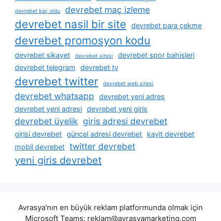
devrebet maç izleme
devrebet kaç oldu
devrebet nasil bir site
devrebet para çekme
devrebet promosyon kodu
devrebet sikayet
devrebet spor bahisleri
devrebet sitesi
devrebet telegram
devrebet tv
devrebet twitter
devrebet web sitesi
devrebet whatsapp
devrebet yeni adres
devrebet yeni adresi
devrebet yeni giris
devrebet üyelik
giris adresi devrebet
girisi devrebet
güncel adresi devrebet
kayit devrebet
twitter devrebet
mobil devrebet
yeni giris devrebet
Avrasya'nın en büyük reklam platformunda olmak için
Microsoft Teams:
reklam@avrasyamarketing.com