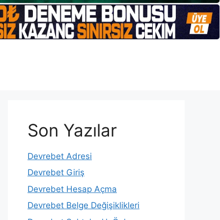
Son Yazılar
Devrebet Adresi
Devrebet Giriş
Devrebet Hesap Açma
Devrebet Belge Değişiklikleri