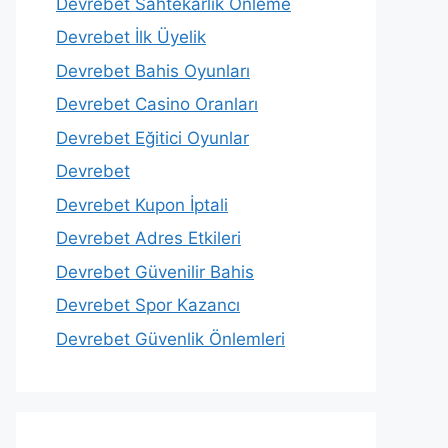
Devrebet Sahtekarlık Önleme
Devrebet İlk Üyelik
Devrebet Bahis Oyunları
Devrebet Casino Oranları
Devrebet Eğitici Oyunlar
Devrebet
Devrebet Kupon İptali
Devrebet Adres Etkileri
Devrebet Güvenilir Bahis
Devrebet Spor Kazancı
Devrebet Güvenlik Önlemleri