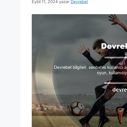
Eylül 11, 2024
yazar
Devrebet