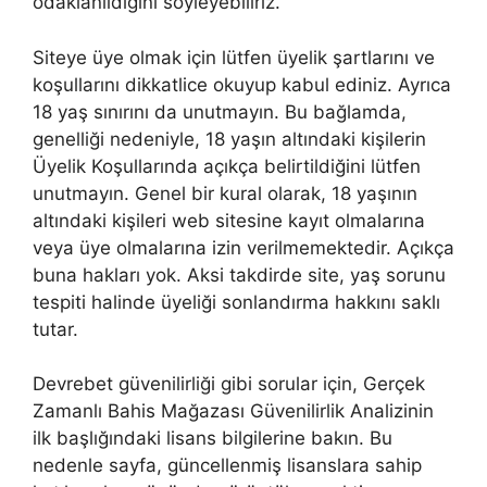
odaklanıldığını söyleyebiliriz.
Siteye üye olmak için lütfen üyelik şartlarını ve
koşullarını dikkatlice okuyup kabul ediniz. Ayrıca
18 yaş sınırını da unutmayın. Bu bağlamda,
genelliği nedeniyle, 18 yaşın altındaki kişilerin
Üyelik Koşullarında açıkça belirtildiğini lütfen
unutmayın. Genel bir kural olarak, 18 yaşının
altındaki kişileri web sitesine kayıt olmalarına
veya üye olmalarına izin verilmemektedir. Açıkça
buna hakları yok. Aksi takdirde site, yaş sorunu
tespiti halinde üyeliği sonlandırma hakkını saklı
tutar.
Devrebet güvenilirliği gibi sorular için, Gerçek
Zamanlı Bahis Mağazası Güvenilirlik Analizinin
ilk başlığındaki lisans bilgilerine bakın. Bu
nedenle sayfa, güncellenmiş lisanslara sahip