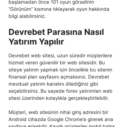
başlamadan önce 101 oyun görselinin
“Görünüm” kısmına tıklayarak oyun hakkında
bilgi alabilirsiniz.
Devrebet Parasına Nasıl
Yatırım Yapılır
Devrebet web sitesi, uzun süredir müşterilere
hizmet veren güvenilir bir web sitesidir. Bu
siteye yatırım yapmak için öncelikle bu sitenin
finansal plan sayfasını açmalısınız. Devrebet
mevduat yatırım kanalını dilediğiniz gibi
seçebilirsiniz. Bu sayede forex yatırımları web
sitesi üzerinden kolaylıkla gerçekleştirilebilir.
Müşteri, web sitesinin nihai giriş adresini bir
Android cihazda Google Chrome’a girerek ana
sayfaya erişebilir. Kayıtlı müşteriler mobil bahis,