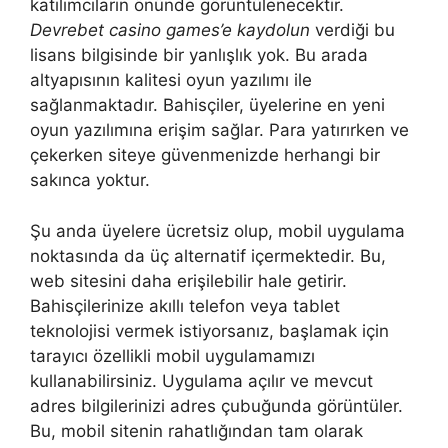
katılımcıların önünde görüntülenecektir.
Devrebet casino games’e kaydolun
verdiği bu
lisans bilgisinde bir yanlışlık yok. Bu arada
altyapısının kalitesi oyun yazılımı ile
sağlanmaktadır. Bahisçiler, üyelerine en yeni
oyun yazılımına erişim sağlar. Para yatırırken ve
çekerken siteye güvenmenizde herhangi bir
sakınca yoktur.
Şu anda üyelere ücretsiz olup, mobil uygulama
noktasında da üç alternatif içermektedir. Bu,
web sitesini daha erişilebilir hale getirir.
Bahisçilerinize akıllı telefon veya tablet
teknolojisi vermek istiyorsanız, başlamak için
tarayıcı özellikli mobil uygulamamızı
kullanabilirsiniz. Uygulama açılır ve mevcut
adres bilgilerinizi adres çubuğunda görüntüler.
Bu, mobil sitenin rahatlığından tam olarak