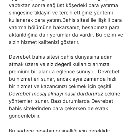
yaptıktan sonra sağ üst köşedeki para yatırma
simgesine tıklayın ve tercih ettiğiniz yöntemi
kullanarak para yatırın.Bahis sitesi ile ilişkili para
yatırma bölümüne bakarsanız, hesabınıza para
aktarıldığına dair yorumlar da vardır. Bu bizim ve
sizin hizmet kalitenizi gösterir.
Devrebet bahis sitesi bahis dünyasına adım
atmak üzere ve siz değerli kullanıcılarımıza
premium bir alanda eğlence sunuyor. Devrebet
bu hizmetleri sunar, ancak aynı zamanda hızlı
bir hizmet ve kazancınızı çekmek için çeşitli
Devrebet mesaj almayı nasıl durdururuz
çekme
yöntemleri sunar. Bazı durumlarda Devrebet
bahis sitelerinden para çekerken de evrak
gönderilebilir.
Bu sadece hesabın orijinalliği için gereklidir.