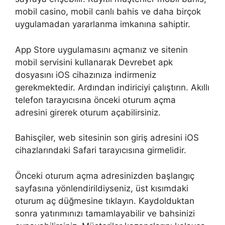
mobil casino, mobil canlı bahis ve daha birçok
uygulamadan yararlanma imkanına sahiptir.
App Store uygulamasını açmanız ve sitenin
mobil servisini kullanarak Devrebet apk
dosyasını iOS cihazınıza indirmeniz
gerekmektedir. Ardından indiriciyi çalıştırın. Akıllı
telefon tarayıcısına önceki oturum açma
adresini girerek oturum açabilirsiniz.
Bahisçiler, web sitesinin son giriş adresini iOS
cihazlarındaki Safari tarayıcısına girmelidir.
Önceki oturum açma adresinizden başlangıç
sayfasına yönlendirildiyseniz, üst kısımdaki
oturum aç düğmesine tıklayın. Kaydolduktan
sonra yatırımınızı tamamlayabilir ve bahsinizi