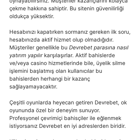
oynayabilirsiniz. Müşteriler kazançlarını kolayca
çekme hakkına sahiptir. Bu sitenin güvenilirliği
oldukça yüksektir.
Hesabınızı kapatırken sormanız gereken ilk soru,
hesabınızda aktif hizmet olup olmadığıdır.
Müşteriler genellikle bu
Devrebet parasına nasıl
yatırım yapılır
karşılaşırlar. Aktif bahislerde
ve/veya casino hizmetlerinde bile, üyelik silme
işlemini başlatmış olan kullanıcılar bu
bahislerden herhangi bir kazanç
sağlayamayacaktır.
Çeşitli oyunlarda heyecan getiren Devrebet, ok
oyununda özel bir deneyim sunuyor.
Profesyonel çevrimiçi bahisçiler ile eğlenmek
istiyorsanız Devrebet en iyi adreslerden biridir.