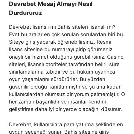
Devrebet Mesaj Almayı Nasıl
Durdururuz
Devrebet lisanslı mı Bahis siteleri lisanslı mı?
Evet bu aralar en çok sorulan sorulardan biri bu.
Siteye giriş yaparak öğrenebilirsiniz. Resmi
lisans sitesine bu numarayı girip görürseniz
onaylı bir hizmet olduğunu görebilirsiniz. Casino
siteleri, lisanslı otoriteler tarafından belirli süre
sınırlamalarına tabidir ve bu hüküm uyarınca
oyun yaşamlarını sürdürürler. Bu yüzden
güvenilir olduğu kanıtlanmıştır ve şu ana kadar
kullanıcılardan olumsuz bir yorum gelmemiştir. O
her zaman başarılıdır ve insanlar kendini
geliştirirse daha iyi bir yerde olacağını düşünür.
Devrebet, kullanıcılara para yatırma şeklinde en
uygun seçeneği sunar. Bahis sitesine giriş