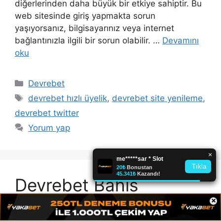
diğerlerinden daha büyük bir etkiye sahiptir. Bu
web sitesinde giriş yapmakta sorun
yaşıyorsanız, bilgisayarınız veya internet
bağlantınızla ilgili bir sorun olabilir. …
Devamını
oku
Kategoriler
Devrebet
Etiketler
devrebet hızlı üyelik
,
devrebet site yenileme
,
devrebet twitter
Yorum yap
Devrebet Bahis
Fırsatları
×