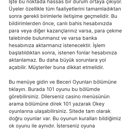
İşte bu noktada hassas bir durum ortaya çıkıyor.
Üyeler özellikle tüm faaliyetlerini tamamladıktan
sonra gerekli birimlerle iletişime geçmelidir. Bu
bildirimlerden önce, canlı bahis hesabınızda
para veya diğer kazançlarınız varsa, para çekme
talebinde bulunmanız ve varsa banka
hesabınıza aktarmanız istenecektir. İşlem
başlatıldıktan sonra, istenen fonlar hesabınıza
aktarılamaz. Bu daha büyük sorunlara yol
açabilir. Müşteriler buna dikkat etmelidir.
Bu menüye gidin ve Beceri Oyunları bölümüne
tıklayın. Burada 101 oyunu bu bölümde
görebilirsiniz. Dilerseniz casino menüsünün
arama bölümüne direk 101 yazarak Okey
oyunlarına ulaşabilirsiniz. Sitede tam olarak
doğru oyunlar var. Bu oyunun kuralları bildiğimiz
ok oyunu ile aynıdır. İsterseniz oyuna