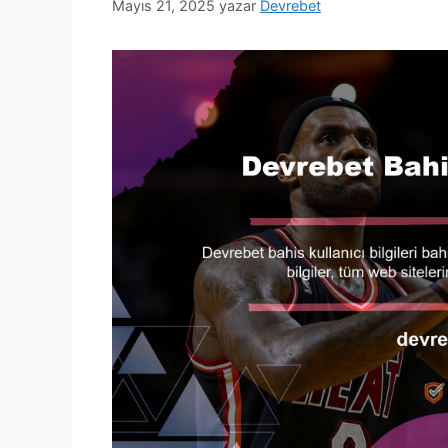
Mayıs 21, 2025
yazar
Devrebet