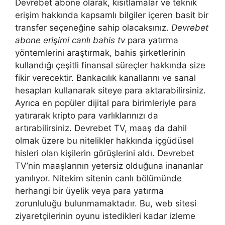
Devrebet abone olarak, kısıtlamalar ve teknik
erişim hakkında kapsamlı bilgiler içeren basit bir
transfer seçeneğine sahip olacaksınız.
Devrebet
abone erişimi canlı bahis tv
para yatırma
yöntemlerini araştırmak, bahis şirketlerinin
kullandığı çeşitli finansal süreçler hakkında size
fikir verecektir. Bankacılık kanallarını ve sanal
hesapları kullanarak siteye para aktarabilirsiniz.
Ayrıca en popüler dijital para birimleriyle para
yatırarak kripto para varlıklarınızı da
artırabilirsiniz. Devrebet TV, maaş da dahil
olmak üzere bu nitelikler hakkında içgüdüsel
hisleri olan kişilerin görüşlerini aldı. Devrebet
TV’nin maaşlarının yetersiz olduğuna inananlar
yanılıyor. Nitekim sitenin canlı bölümünde
herhangi bir üyelik veya para yatırma
zorunluluğu bulunmamaktadır. Bu, web sitesi
ziyaretçilerinin oyunu istedikleri kadar izleme