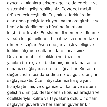
ayrıcalıklı alanlara erişerek gelir elde edebilir ve
sisteminizi geliştirebilirsiniz. Devrebet mobil
ürünleri çok çeşitlidir. Erişiminizi farklı üretim
alanlarına genişleterek yeni pazarlara girebilir ve
henüz keşfedilmemiş büyüme fırsatlarını
keşfedebilirsiniz. Bu sistem, ilerlemenizi dinamik
ve sürekli güncellenen bir cihaz üzerinden takip
etmenizi sağlar. Ayrıca başarıyı, işlevselliği ve
katılımı ölçme fırsatlarını da bulacaksınız.
Devrebet mobil etkinlikleri ve düzenleri,
yapılandırılmış ve odaklanmış bir ortama sahip
olmanızı sağlayarak üretkenliği artırır. Bir saha
değerlendirmesi daha dinamik bölgelere erişim
sağlayacaktır. Özel ihtiyaçlarınızı karşılayan,
kolaylaştırılmış ve organize bir kalite ve sistem
geliştirin. En çok desteklenen koruma araçları ve
özellikleriyle, kalite ve faydalarla dolu bir ortam
sağlayan güvenli ve her zaman güvenilir bir