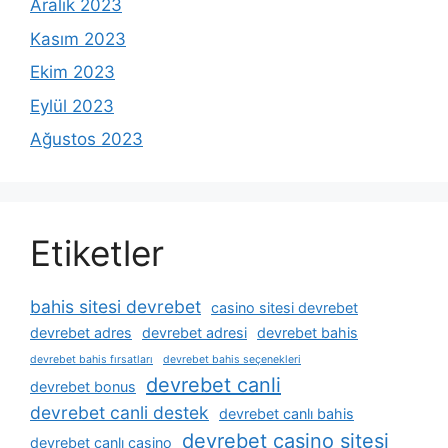
Aralık 2023
Kasım 2023
Ekim 2023
Eylül 2023
Ağustos 2023
Etiketler
bahis sitesi devrebet
casino sitesi devrebet
devrebet adres
devrebet adresi
devrebet bahis
devrebet bahis fırsatları
devrebet bahis seçenekleri
devrebet canli
devrebet bonus
devrebet canli destek
devrebet canlı bahis
devrebet casino sitesi
devrebet canlı casino