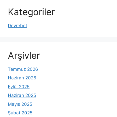
Kategoriler
Devrebet
Arşivler
Temmuz 2026
Haziran 2026
Eylül 2025
Haziran 2025
Mayıs 2025
Şubat 2025