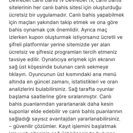
sitelerinin her canlı bahis sitesi için oluşturduğu
ücretsiz bir uygulamadır. Canlı bahis yapabilmek
için maçları yakından takip etmek ve ona göre
bahis oynamak çok önemlidir. Ayrıca maç
izlerken kupon oluşturmak istiyorsanız ücretli ve
şifreli platformlar yerine sitemizde yer alan
ücretsiz ve şifresiz programları tercih etmeniz
tavsiye edilir. Oynatıcıya erişmek için ekranın
sağ üst köşesinde bulunan canlı sekmeye
tıklayın. Oyuncunun üst kısmındaki ana menü
altında en güncel zamanı, istatistikleri ve oran
analizlerini bulabilirsiniz. Sağ tarafta oyunlar
başlama saatlerine göre sıralanmıştır. Canlı
bahis puanlarından yararlanarak daha kesin
kuponlar elde edebilir ve canlı bahis puanlarının
sağladığı sayısız avantajdan yararlanabilirsiniz.
– güvenilir çözümler. Kayıt işlemini başlatmak