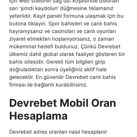
için web sitesinin sağ üst köşesinde bulunan
sarı ‘şimdi kaydolun’ düğmesine tıklamanız
yeterlidir. Kayıt paneli formuna ulaşmak için bu
butona tıklayın. Spor bahisleri ve canlı bahis
hayranıysanız ve casinoları ve canlı oyunları
ziyaret etmekten hoşlanıyorsanız, o zaman
mükemmel hedefi buldunuz. Çünkü Devrebet
ülkemiz dahil global olarak faaliyet gösteren bir
bahis sitesidir. Gerekli tüm bilgileri girip
doğruladıktan sonra üyeliğiniz aktif hale
gelecektir. En güvenilir Devrebet canlı bahis
firması ile bağlantı kurabilirsiniz.
Devrebet Mobil Oran
Hesaplama
Devrebet adres oranları nasıl hesaplanır