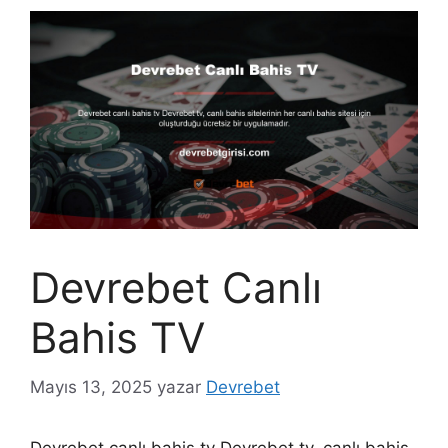
Devrebet Canlı
Bahis TV
Mayıs 13, 2025
yazar
Devrebet
Devrebet canlı bahis tv Devrebet tv, canlı bahis