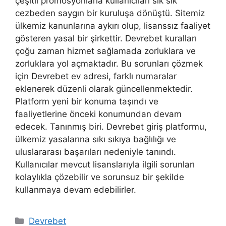
çeşitli promosyonlarla kullanıcıları sık sık
cezbeden saygın bir kuruluşa dönüştü. Sitemiz
ülkemiz kanunlarına aykırı olup, lisanssız faaliyet
gösteren yasal bir şirkettir. Devrebet kuralları
çoğu zaman hizmet sağlamada zorluklara ve
zorluklara yol açmaktadır. Bu sorunları çözmek
için Devrebet ev adresi, farklı numaralar
eklenerek düzenli olarak güncellenmektedir.
Platform yeni bir konuma taşındı ve
faaliyetlerine önceki konumundan devam
edecek. Tanınmış biri. Devrebet giriş platformu,
ülkemiz yasalarına sıkı sıkıya bağlılığı ve
uluslararası başarıları nedeniyle tanındı.
Kullanıcılar mevcut lisanslarıyla ilgili sorunları
kolaylıkla çözebilir ve sorunsuz bir şekilde
kullanmaya devam edebilirler.
Kategoriler
Devrebet