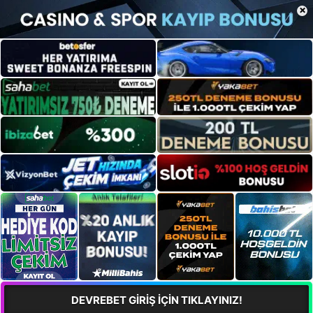
×
DEVREBET GİRİŞ İÇİN TIKLAYINIZ!