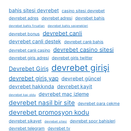
bahis sitesi devrebet
casino sitesi devrebet
devrebet adres
devrebet adresi
devrebet bahis
devrebet bahis fırsatları
devrebet bahis seçenekleri
devrebet canli
devrebet bonus
devrebet canli destek
devrebet canlı bahis
devrebet casino sitesi
devrebet canlı casino
devrebet giris adresi
devrebet giris twitter
devrebet girişi
Devrebet Giriş
devrebet giriş yap
devrebet güncel
devrebet hakkında
devrebet kayit
devrebet maç izleme
devrebet kaç oldu
devrebet nasil bir site
devrebet para çekme
devrebet promosyon kodu
devrebet sikayet
devrebet spor bahisleri
devrebet sitesi
devrebet telegram
devrebet tv