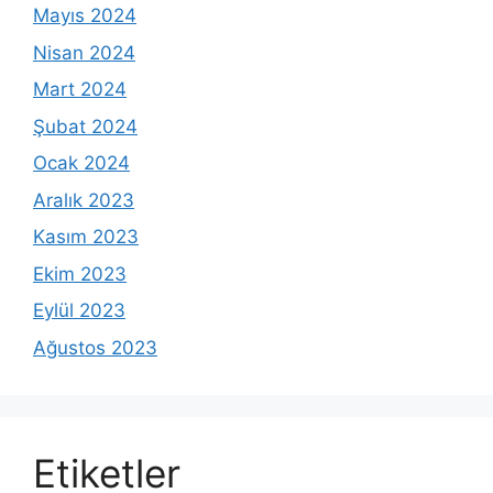
Mayıs 2024
Nisan 2024
Mart 2024
Şubat 2024
Ocak 2024
Aralık 2023
Kasım 2023
Ekim 2023
Eylül 2023
Ağustos 2023
Etiketler