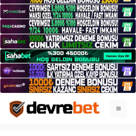
İçeriğe
atla
Menü