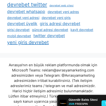
devrebet twitter
devrebet web sitesi
devrebet whatsapp
devrebet yeni adres
devrebet yeni adresi
devrebet yeni giris
devrebet üyelik
giris adresi devrebet
girisi devrebet
güncel adresi devrebet
kayit devrebet
twitter devrebet
mobil devrebet
yeni giris devrebet
Avrasya'nın en büyük reklam platformunda olmak için
Microsoft Teams:
reklam@avrasyamarketing.com
adresimizden veya Telegram: @Avrasyamarketing
adresimizden irtibat kurabilirsiniz. (Tek iletişim
adreslerimiz teams / telegram ve mail adresimizdir.
Harici hiçbir iletişim adresimiz bulunmamaktadır.
Lütfen itibar etmeyiniz.) Türkiye yasalarına göre 7258
sayılı kanun uyarınca yasa dışı bahis oynamanın