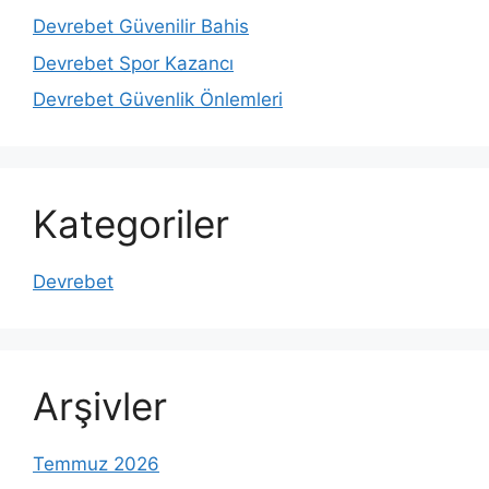
Devrebet Güvenilir Bahis
Devrebet Spor Kazancı
Devrebet Güvenlik Önlemleri
Kategoriler
Devrebet
Arşivler
Temmuz 2026