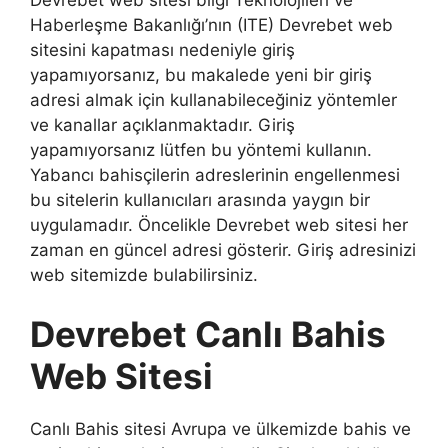
Haberleşme Bakanlığı’nın (ITE) Devrebet web
sitesini kapatması nedeniyle giriş
yapamıyorsanız, bu makalede yeni bir giriş
adresi almak için kullanabileceğiniz yöntemler
ve kanallar açıklanmaktadır. Giriş
yapamıyorsanız lütfen bu yöntemi kullanın.
Yabancı bahisçilerin adreslerinin engellenmesi
bu sitelerin kullanıcıları arasında yaygın bir
uygulamadır. Öncelikle Devrebet web sitesi her
zaman en güncel adresi gösterir. Giriş adresinizi
web sitemizde bulabilirsiniz.
Devrebet Canlı Bahis
Web Sitesi
Canlı Bahis sitesi Avrupa ve ülkemizde bahis ve