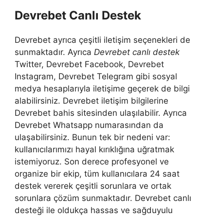
Devrebet Canlı Destek
Devrebet ayrıca çeşitli iletişim seçenekleri de
sunmaktadır. Ayrıca
Devrebet canlı destek
Twitter, Devrebet Facebook, Devrebet
Instagram, Devrebet Telegram gibi sosyal
medya hesaplarıyla iletişime geçerek de bilgi
alabilirsiniz. Devrebet iletişim bilgilerine
Devrebet bahis sitesinden ulaşılabilir. Ayrıca
Devrebet Whatsapp numarasından da
ulaşabilirsiniz. Bunun tek bir nedeni var:
kullanıcılarımızı hayal kırıklığına uğratmak
istemiyoruz. Son derece profesyonel ve
organize bir ekip, tüm kullanıcılara 24 saat
destek vererek çeşitli sorunlara ve ortak
sorunlara çözüm sunmaktadır. Devrebet canlı
desteği ile oldukça hassas ve sağduyulu