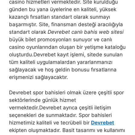
casino hizmetleri vermektedir. Site kurulduğu
günden bu yana üyelerine en kaliteli, yüksek
kazançlı fırsatları standart olarak sunmayı
başarmıştır. Site, finansman desteği aracılığıyla
standart olarak
Devrebet canlı bahis web sitesi
büyük bilet promosyonları sunuyor ve canlı
casino oyunlarından oluşan bir yetişme kataloğu
oluşturdu.Devrebet kayıt işlemi, sitede sunulan
tüm kaliteli uygulamalardan yararlanmanızı
sağlayacak ve hoş geldin bonusu fırsatlarına
erişmenizi sağlayacaktır.
Devrebet spor bahisleri olmak üzere çeşitli spor
sektörlerinde günlük hizmet
vermektedir.Devrebet ayrıca çeşitli iletişim
seçenekleri de sunmaktadır. Spor bahisleri
hizmetimiz kaliteli ve tecrübeli bir
Devrebet
ekipten oluşmaktadır. Basit tasarımı ve kullanımı