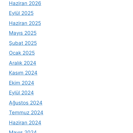
Haziran 2026
Eylül 2025
Haziran 2025
Mayıs 2025
Şubat 2025
Ocak 2025
Aralık 2024
Kasım 2024
Ekim 2024
Eylül 2024
Ağustos 2024
Temmuz 2024
Haziran 2024
Mayıs 2024