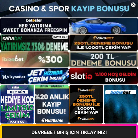
×
DEVREBET GİRİŞ İÇİN TIKLAYINIZ!