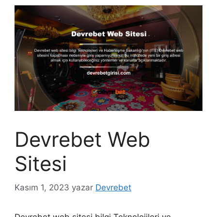
Devrebet Web
Sitesi
Kasım 1, 2023
yazar
Devrebet
Devrebet web sitesi bilgi Teknolojileri ve