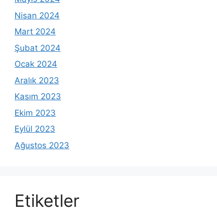
Nisan 2024
Mart 2024
Şubat 2024
Ocak 2024
Aralık 2023
Kasım 2023
Ekim 2023
Eylül 2023
Ağustos 2023
Etiketler