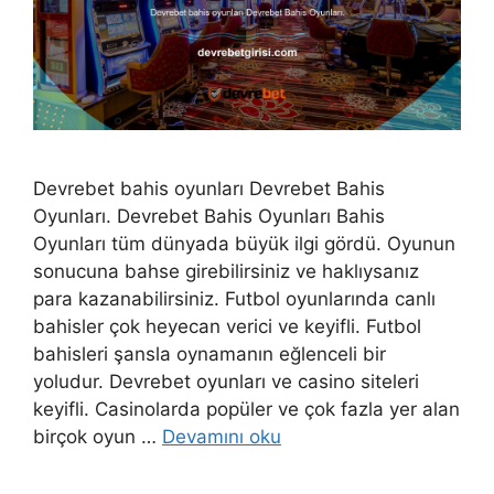
Devrebet bahis oyunları Devrebet Bahis
Oyunları. Devrebet Bahis Oyunları Bahis
Oyunları tüm dünyada büyük ilgi gördü. Oyunun
sonucuna bahse girebilirsiniz ve haklıysanız
para kazanabilirsiniz. Futbol oyunlarında canlı
bahisler çok heyecan verici ve keyifli. Futbol
bahisleri şansla oynamanın eğlenceli bir
yoludur. Devrebet oyunları ve casino siteleri
keyifli. Casinolarda popüler ve çok fazla yer alan
birçok oyun …
Devamını oku