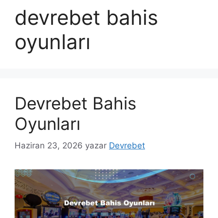
devrebet bahis
oyunları
Devrebet Bahis
Oyunları
Haziran 23, 2026
yazar
Devrebet