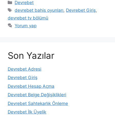
Kategoriler
Devrebet
Etiketler
devrebet bahis oyunları
,
Devrebet Giriş
,
devrebet tv bölümü
Yorum yap
Son Yazılar
Devrebet Adresi
Devrebet Giriş
Devrebet Hesap Açma
Devrebet Belge Değişiklikleri
Devrebet Sahtekarlık Önleme
Devrebet İlk Üyelik