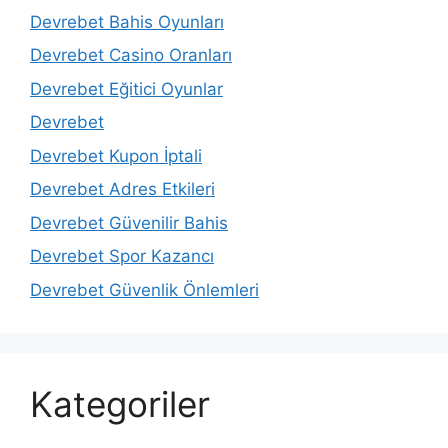
Devrebet Bahis Oyunları
Devrebet Casino Oranları
Devrebet Eğitici Oyunlar
Devrebet
Devrebet Kupon İptali
Devrebet Adres Etkileri
Devrebet Güvenilir Bahis
Devrebet Spor Kazancı
Devrebet Güvenlik Önlemleri
Kategoriler