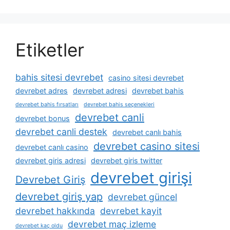
Etiketler
bahis sitesi devrebet
casino sitesi devrebet
devrebet adres
devrebet adresi
devrebet bahis
devrebet bahis fırsatları
devrebet bahis seçenekleri
devrebet canli
devrebet bonus
devrebet canli destek
devrebet canlı bahis
devrebet casino sitesi
devrebet canlı casino
devrebet giris adresi
devrebet giris twitter
devrebet girişi
Devrebet Giriş
devrebet giriş yap
devrebet güncel
devrebet hakkında
devrebet kayit
devrebet maç izleme
devrebet kaç oldu