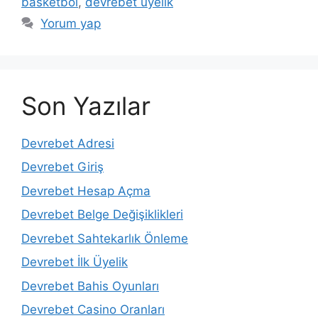
basketbol
,
devrebet üyelik
Yorum yap
Son Yazılar
Devrebet Adresi
Devrebet Giriş
Devrebet Hesap Açma
Devrebet Belge Değişiklikleri
Devrebet Sahtekarlık Önleme
Devrebet İlk Üyelik
Devrebet Bahis Oyunları
Devrebet Casino Oranları