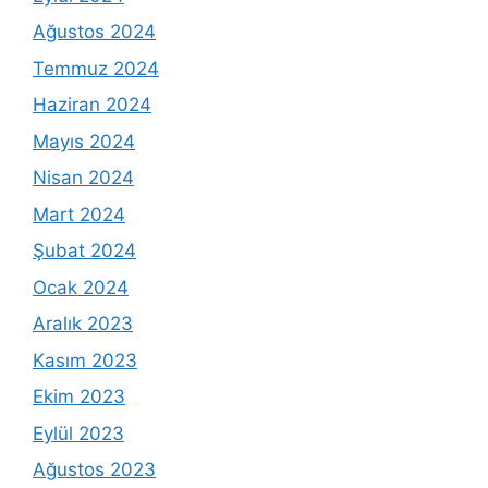
Ağustos 2024
Temmuz 2024
Haziran 2024
Mayıs 2024
Nisan 2024
Mart 2024
Şubat 2024
Ocak 2024
Aralık 2023
Kasım 2023
Ekim 2023
Eylül 2023
Ağustos 2023