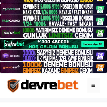
İçeriğe
atla
Menü