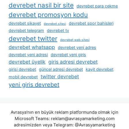
devrebet nasil bir site
devrebet para çekme
devrebet promosyon kodu
devrebet sikayet
devrebet spor bahisleri
devrebet sitesi
devrebet telegram
devrebet tv
devrebet twitter
devrebet web sitesi
devrebet whatsapp
devrebet yeni adres
devrebet yeni adresi
devrebet yeni giris
devrebet üyelik
giris adresi devrebet
girisi devrebet
güncel adresi devrebet
kayit devrebet
twitter devrebet
mobil devrebet
yeni giris devrebet
Avrasya'nın en büyük reklam platformunda olmak için
Microsoft Teams:
reklam@avrasyamarketing.com
adresimizden veya Telegram: @Avrasyamarketing