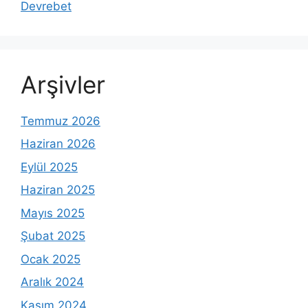
Devrebet
Arşivler
Temmuz 2026
Haziran 2026
Eylül 2025
Haziran 2025
Mayıs 2025
Şubat 2025
Ocak 2025
Aralık 2024
Kasım 2024