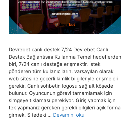
Devrebet canlı destek 7/24 Devrebet Canlı
Destek Bağlantısını Kullanma Temel hedeflerden
biri, 7/24 canlı desteğe erişmektir. İstek
gönderen tüm kullanıcıların, varsayılan olarak
web sitesine geçerli kimlik bilgileriyle erişmeleri
gerekir. Canlı sohbetin logosu sağ alt köşede
bulunur. Oyuncunun görevi tamamlamak için
simgeye tıklaması gerekiyor. Giriş yapmak için
tek yapmanız gereken gerekli bilgileri açık forma
girmek. Sitedeki …
Devamını oku