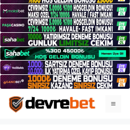
İçeriğe
atla
Menü