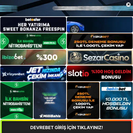
×
DEVREBET GİRİŞ İÇİN TIKLAYINIZ!