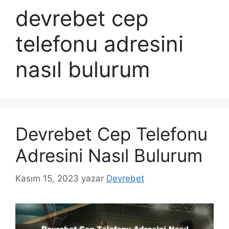
devrebet cep
telefonu adresini
nasıl bulurum
Devrebet Cep Telefonu
Adresini Nasıl Bulurum
Kasım 15, 2023
yazar
Devrebet