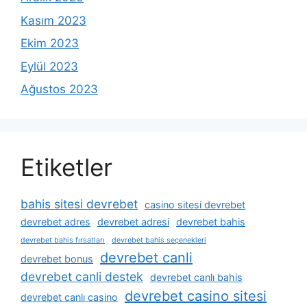
Kasım 2023
Ekim 2023
Eylül 2023
Ağustos 2023
Etiketler
bahis sitesi devrebet
casino sitesi devrebet
devrebet adres
devrebet adresi
devrebet bahis
devrebet bahis fırsatları
devrebet bahis seçenekleri
devrebet canli
devrebet bonus
devrebet canli destek
devrebet canlı bahis
devrebet casino sitesi
devrebet canlı casino