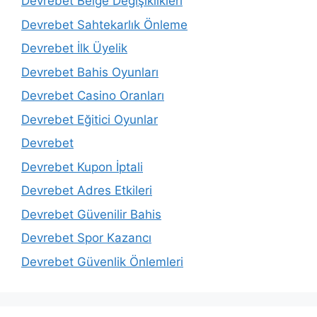
Devrebet Belge Değişiklikleri
Devrebet Sahtekarlık Önleme
Devrebet İlk Üyelik
Devrebet Bahis Oyunları
Devrebet Casino Oranları
Devrebet Eğitici Oyunlar
Devrebet
Devrebet Kupon İptali
Devrebet Adres Etkileri
Devrebet Güvenilir Bahis
Devrebet Spor Kazancı
Devrebet Güvenlik Önlemleri