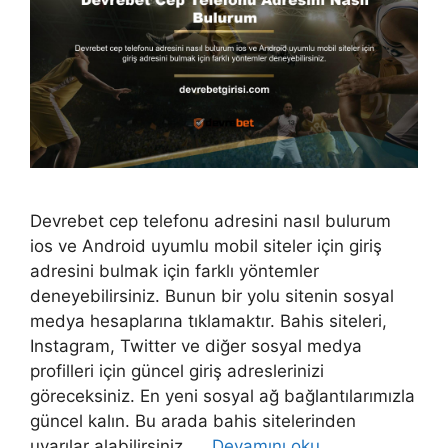
Devrebet cep telefonu adresini nasıl bulurum
ios ve Android uyumlu mobil siteler için giriş
adresini bulmak için farklı yöntemler
deneyebilirsiniz. Bunun bir yolu sitenin sosyal
medya hesaplarına tıklamaktır. Bahis siteleri,
Instagram, Twitter ve diğer sosyal medya
profilleri için güncel giriş adreslerinizi
göreceksiniz. En yeni sosyal ağ bağlantılarımızla
güncel kalın. Bu arada bahis sitelerinden
uyarılar alabilirsiniz. …
Devamını oku