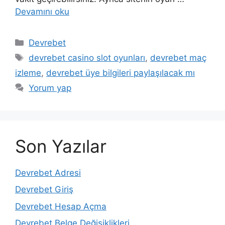
Devamını oku
Kategoriler
Devrebet
Etiketler
devrebet casino slot oyunları
,
devrebet maç
izleme
,
devrebet üye bilgileri paylaşılacak mı
Yorum yap
Son Yazılar
Devrebet Adresi
Devrebet Giriş
Devrebet Hesap Açma
Devrebet Belge Değişiklikleri