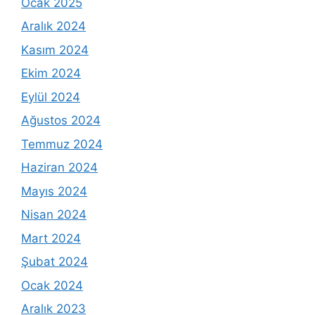
Ocak 2025
Aralık 2024
Kasım 2024
Ekim 2024
Eylül 2024
Ağustos 2024
Temmuz 2024
Haziran 2024
Mayıs 2024
Nisan 2024
Mart 2024
Şubat 2024
Ocak 2024
Aralık 2023