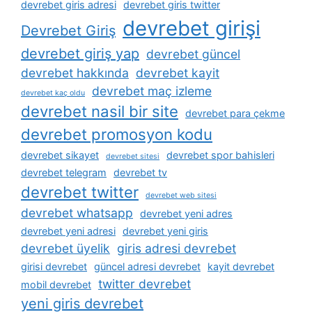
devrebet giris adresi
devrebet giris twitter
devrebet girişi
Devrebet Giriş
devrebet giriş yap
devrebet güncel
devrebet hakkında
devrebet kayit
devrebet maç izleme
devrebet kaç oldu
devrebet nasil bir site
devrebet para çekme
devrebet promosyon kodu
devrebet sikayet
devrebet spor bahisleri
devrebet sitesi
devrebet telegram
devrebet tv
devrebet twitter
devrebet web sitesi
devrebet whatsapp
devrebet yeni adres
devrebet yeni adresi
devrebet yeni giris
devrebet üyelik
giris adresi devrebet
girisi devrebet
güncel adresi devrebet
kayit devrebet
twitter devrebet
mobil devrebet
yeni giris devrebet