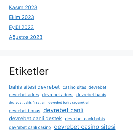
Kasım 2023
Ekim 2023
Eylül 2023
Ağustos 2023
Etiketler
bahis sitesi devrebet
casino sitesi devrebet
devrebet adres
devrebet adresi
devrebet bahis
devrebet bahis fırsatları
devrebet bahis seçenekleri
devrebet canli
devrebet bonus
devrebet canli destek
devrebet canlı bahis
devrebet casino sitesi
devrebet canlı casino