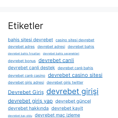
Etiketler
bahis sitesi devrebet
casino sitesi devrebet
devrebet adres
devrebet adresi
devrebet bahis
devrebet bahis fırsatları
devrebet bahis seçenekleri
devrebet canli
devrebet bonus
devrebet canli destek
devrebet canlı bahis
devrebet casino sitesi
devrebet canlı casino
devrebet giris adresi
devrebet giris twitter
devrebet girişi
Devrebet Giriş
devrebet giriş yap
devrebet güncel
devrebet hakkında
devrebet kayit
devrebet maç izleme
devrebet kaç oldu