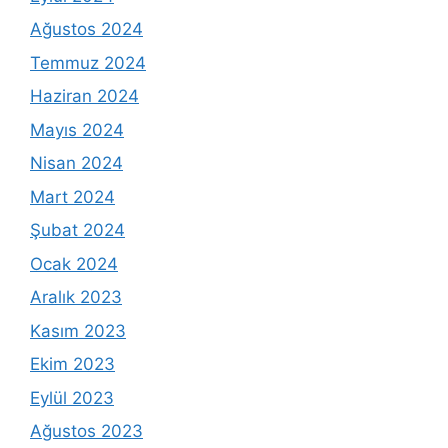
Ağustos 2024
Temmuz 2024
Haziran 2024
Mayıs 2024
Nisan 2024
Mart 2024
Şubat 2024
Ocak 2024
Aralık 2023
Kasım 2023
Ekim 2023
Eylül 2023
Ağustos 2023