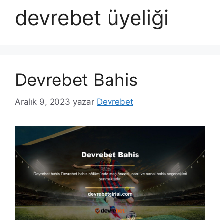
devrebet üyeliği
Devrebet Bahis
Aralık 9, 2023
yazar
Devrebet