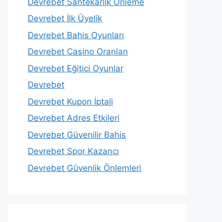
Devrebet Sahtekarlık Önleme
Devrebet İlk Üyelik
Devrebet Bahis Oyunları
Devrebet Casino Oranları
Devrebet Eğitici Oyunlar
Devrebet
Devrebet Kupon İptali
Devrebet Adres Etkileri
Devrebet Güvenilir Bahis
Devrebet Spor Kazancı
Devrebet Güvenlik Önlemleri