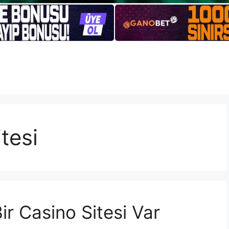
tesi
ir Casino Sitesi Var