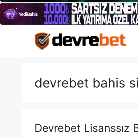
İçeriğe
atla
devrebet bahis si
Devrebet Lisanssız B