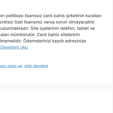
n politikası lisanssız canlı bahis şirketinin kuralları
cretsiz özel lisansınız varsa sorun olmayacaktır.
bulunmaktadır. Site üyelerinin telefon, tablet ve
ları mümkündür. Canlı bahis sitelerinin
memelidir. Ödemelerinizi kayıtlı adresinize
…
Devamını oku
ino sitesi var
,
girisi devrebet