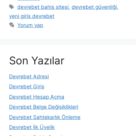
Etiketler
devrebet bahis sitesi
,
devrebet güvenliği
,
yeni giris devrebet
Yorum yap
Son Yazılar
Devrebet Adresi
Devrebet Giriş
Devrebet Hesap Açma
Devrebet Belge Değişiklikleri
Devrebet Sahtekarlık Önleme
Devrebet İlk Üyelik