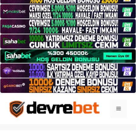
İçeriğe
atla
Menü