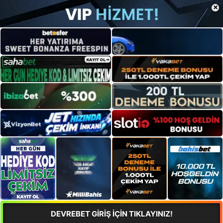
×
DEVREBET GİRİŞ İÇİN TIKLAYINIZ!