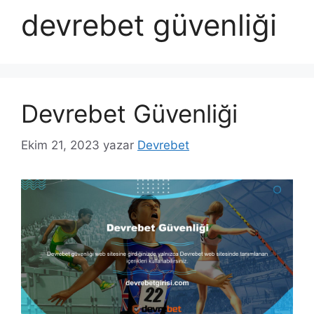
devrebet güvenliği
Devrebet Güvenliği
Ekim 21, 2023
yazar
Devrebet